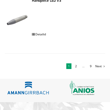
Handpiece LED V3
.
Detailid
1
2
…
9
Next