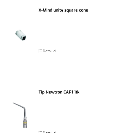
X-Mind unity square cone
.
Detailid
Tip Newtron CAP1 1tk
.
Detailid