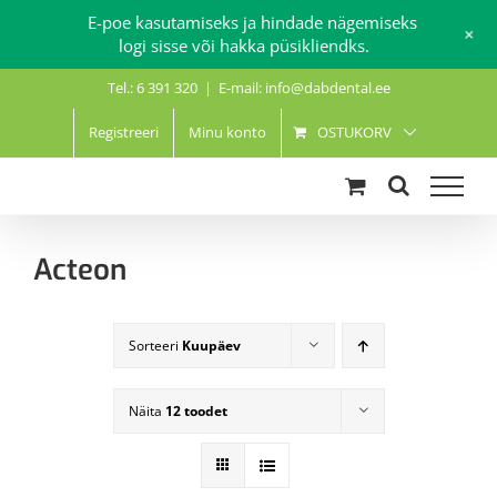
E-poe kasutamiseks ja hindade nägemiseks
+
logi sisse või hakka püsikliendks.
Skip
Tel.: 6 391 320
|
E-mail: info@dabdental.ee
to
content
Registreeri
Minu konto
OSTUKORV
Acteon
Sorteeri
Kuupäev
Näita
12 toodet