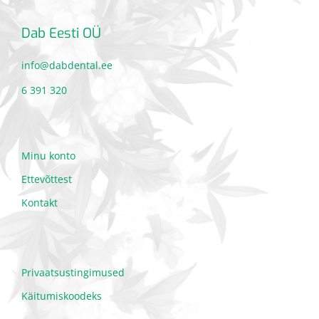
Dab Eesti OÜ
info@dabdental.ee
6 391 320
Minu konto
Ettevõttest
Kontakt
Privaatsustingimused
Käitumiskoodeks