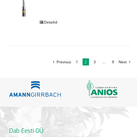
.
Detailid
Previous
1
2
3
…
9
Next