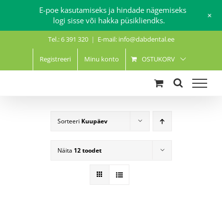
E-poe kasutamiseks ja hindade nägemiseks
+
logi sisse või hakka püsikliendks.
Skip
Tel.: 6 391 320
|
E-mail: info@dabdental.ee
to
content
Registreeri
Minu konto
OSTUKORV
Sorteeri
Kuupäev
Näita
12 toodet