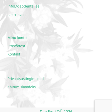
Dab Eesti OÜ
info@dabdental.ee
6 391 320
Minu konto
Ettevõttest
Kontakt
Privaatsustingimused
Käitumiskoodeks