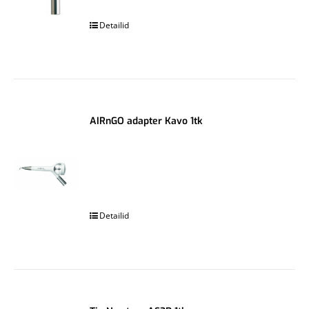
.
Detailid
AIRnGO adapter Kavo 1tk
.
Detailid