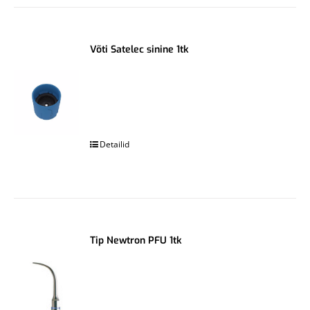
Võti Satelec sinine 1tk
.
Detailid
Tip Newtron PFU 1tk