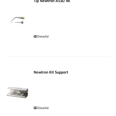
Tip Newtron AS3D 1tk
.
Detailid
Newtron Kit Support
.
Detailid