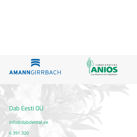
Dab Eesti OÜ
info@dabdental.ee
6 391 320