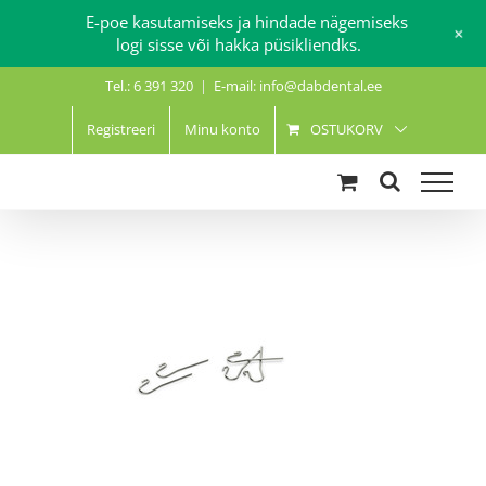
E-poe kasutamiseks ja hindade nägemiseks
+
logi sisse või hakka püsikliendks.
Skip
Tel.: 6 391 320
|
E-mail: info@dabdental.ee
to
content
Registreeri
Minu konto
OSTUKORV