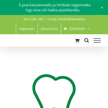
E-poe kasutamiseks ja hindade nägemiseks
+
logi sisse või hakka püsikliendks.
Skip
Tel.: 6 391 320
|
E-mail: info@dabdental.ee
to
content
Registreeri
Minu konto
OSTUKORV