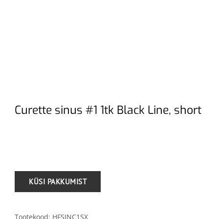
Curette sinus #1 1tk Black Line, short
.
Tootekood:
HFSINC1SX