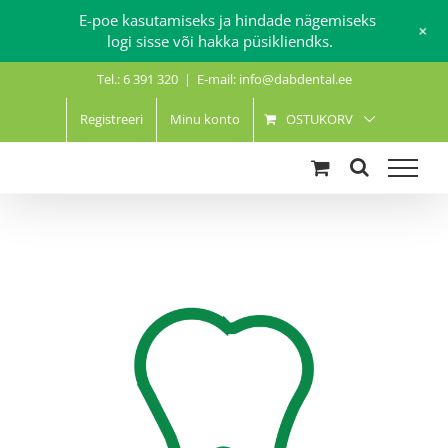
E-poe kasutamiseks ja hindade nägemiseks
+
logi sisse või hakka püsikliendks.
Skip
Tel.: 6 391 320
|
E-mail: info@dabdental.ee
to
content
Registreeri
Minu konto
OSTUKORV