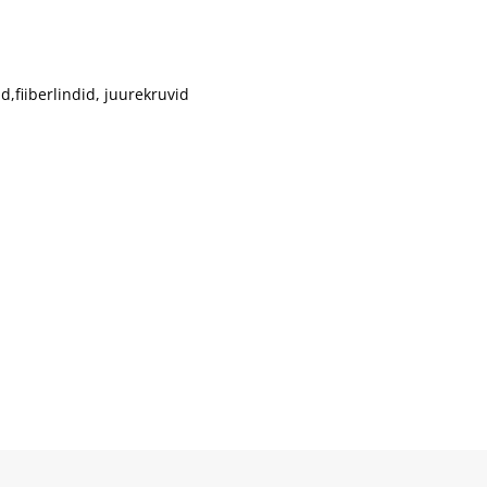
id,fiiberlindid, juurekruvid