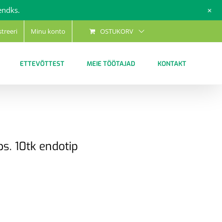
+
endks.
streeri
Minu konto
OSTUKORV
ETTEVÕTTEST
MEIE TÖÖTAJAD
KONTAKT
s. 10tk endotip