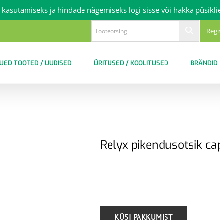
 kasutamiseks ja hindade nägemiseks logi sisse või hakka püsikli
Regi
UED TOOTED / UUDISED
ÜRITUSED / KOOLITUSED
BRÄNDID
Relyx pikendusotsik cap
.