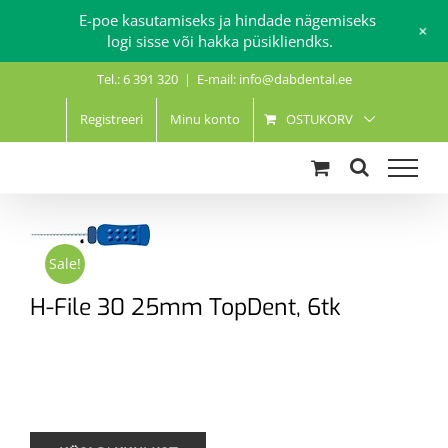
E-poe kasutamiseks ja hindade nägemiseks
+
logi sisse või hakka püsikliendks.
Skip
Tel.: 6 391 320
|
E-mail: info@dabdental.ee
to
content
Registreeri
Minu konto
OSTUKORV
Sale!
H-File 30 25mm TopDent, 6tk
.