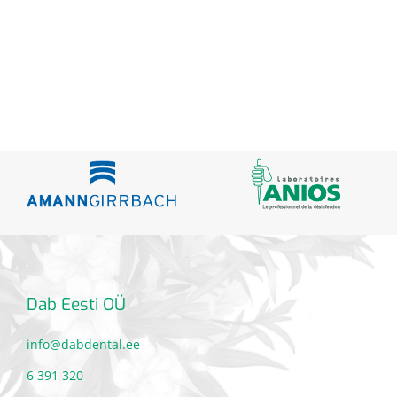
Dab Eesti OÜ
info@dabdental.ee
6 391 320