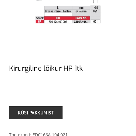
Kirurgiline lõikur HP 1tk
.
Tootekood:
EDC166A.104.021