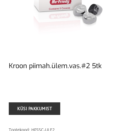
Kroon piimah.ülem.vas.#2 5tk
.
Tootekood:
HFSSC-ULE2