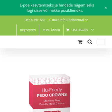
E-poe kasutamiseks ja hindade nägemiseks
+
logi sisse või hakka püsikliendks.
Skip
Tel.: 6 391 320
|
E-mail: info@dabdental.ee
to
content
Registreeri
Minu konto
OSTUKORV