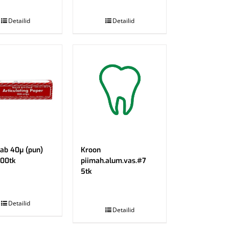
.
Detailid
Detailid
pab 40µ (pun)
Kroon
200tk
piimah.alum.vas.#7
5tk
.
Detailid
Detailid