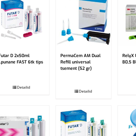
Futar D 2x50ml
PermaCem AM Dual
RelyX 
t.punane FAST 6tk tips
Refill universal
B0,5 B
tsement (52 gr)
.
.
Detailid
Detailid