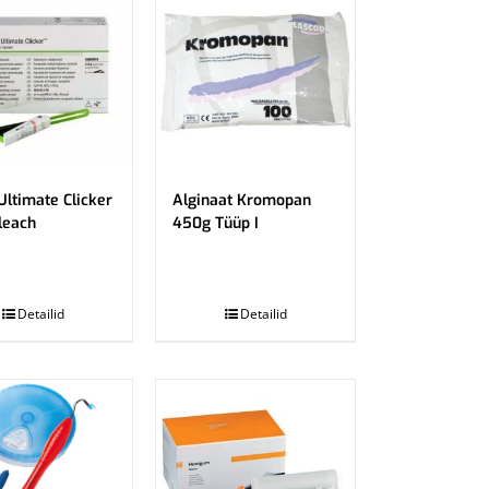
Ultimate Clicker
Alginaat Kromopan
leach
450g Tüüp I
.
Detailid
Detailid