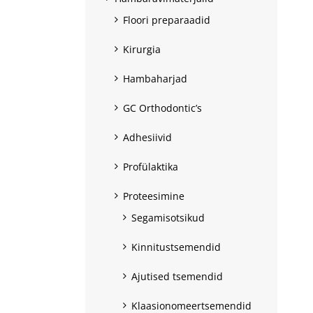
Floori preparaadid
Kirurgia
Hambaharjad
GC Orthodontic’s
Adhesiivid
Profülaktika
Proteesimine
Segamisotsikud
Kinnitustsemendid
Ajutised tsemendid
Klaasionomeertsemendid