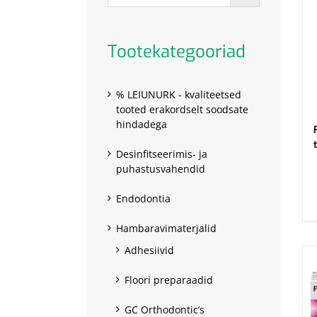
Tootekategooriad
% LEIUNURK - kvaliteetsed
tooted erakordselt soodsate
hindadega
Desinfitseerimis- ja
puhastusvahendid
.
Endodontia
Hambaravimaterjalid
Adhesiivid
Floori preparaadid
GC Orthodontic’s