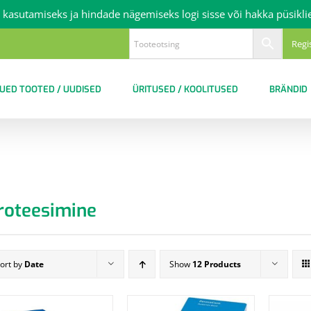
 kasutamiseks ja hindade nägemiseks logi sisse või hakka püsikli
Regi
UED TOOTED / UUDISED
ÜRITUSED / KOOLITUSED
BRÄNDID
roteesimine
ort by
Date
Show
12 Products