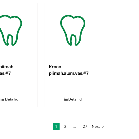
piimah
Kroon
as.#7
piimah.alum.vas.#7
.
Detailid
Detailid
1
2
…
27
Next