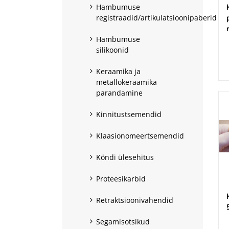
Hambumuse
registraadid/artikulatsioonipaberid
Hambumuse
.
silikoonid
Keraamika ja
metallokeraamika
parandamine
Kinnitustsemendid
Klaasionomeertsemendid
Köndi ülesehitus
Proteesikarbid
Retraktsioonivahendid
Segamisotsikud