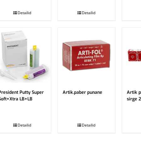
.
.
Detailid
Detailid
President Putty Super
Artik.paber punane
Artik 
Soft+Xtra LB+LB
sirge 
.
.
Detailid
Detailid