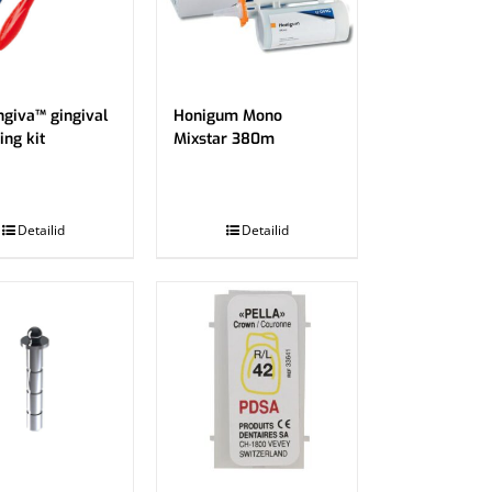
giva™ gingival
Honigum Mono
ing kit
Mixstar 380m
.
Detailid
Detailid