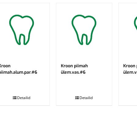
Kroon
Kroon piimah
Kroon 
piimah.alum.par.#6
ülem.vas.#6
ülem.v
.
.
Detailid
Detailid