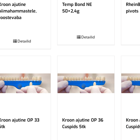
Kroon ajutine
Temp Bond NE
Rhein8
piimahammastele,
50×2,4g
pivots
roostevaba
.
.
Detailid
Detailid
Kroon ajutine OP 33
Kroon ajutine OP 36
Kroon 
5tk
Cuspids 5tk
Cuspid