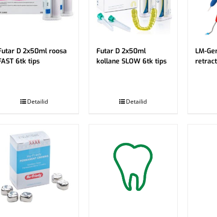
Futar D 2x50ml roosa
Futar D 2x50ml
LM-Gen
FAST 6tk tips
kollane SLOW 6tk tips
retract
.
.
Detailid
Detailid