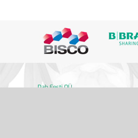
Dab Eesti OÜ
info@dabdental.ee
6 391 320