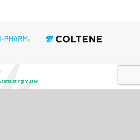
ivaatsustingimused
itumiskoodeks