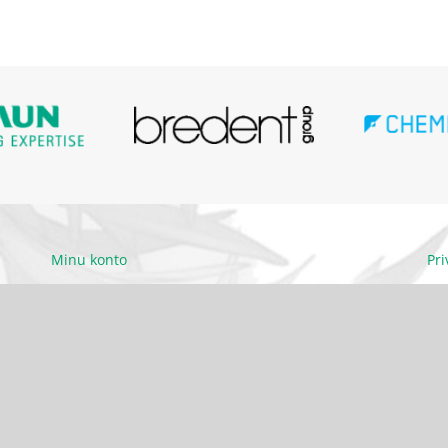
Minu konto
Pr
Ettevõttest
Kä
Kontakt