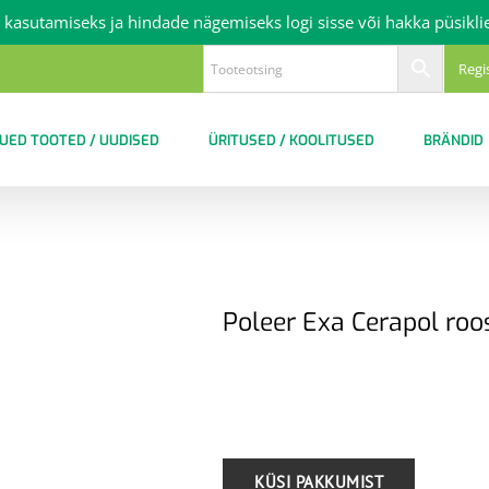
 kasutamiseks ja hindade nägemiseks logi sisse või hakka püsikli
Regi
UED TOOTED / UUDISED
ÜRITUSED / KOOLITUSED
BRÄNDID
Poleer Exa Cerapol roo
.