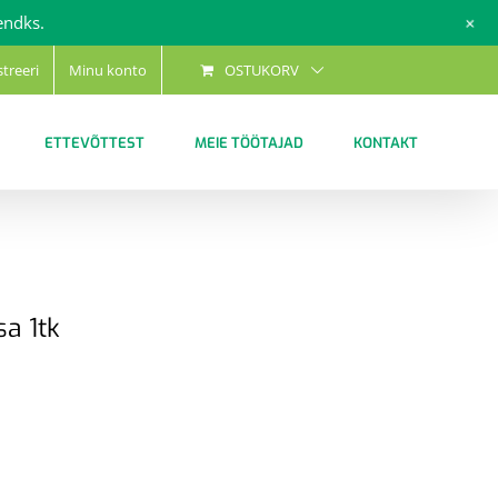
+
endks.
streeri
Minu konto
OSTUKORV
ETTEVÕTTEST
MEIE TÖÖTAJAD
KONTAKT
sa 1tk