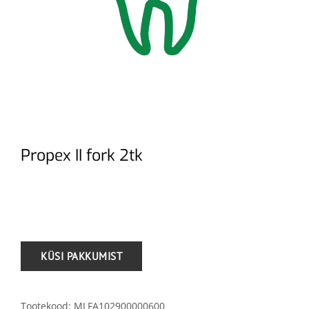
Propex II fork 2tk
.
Tootekood:
MLFA102900000600