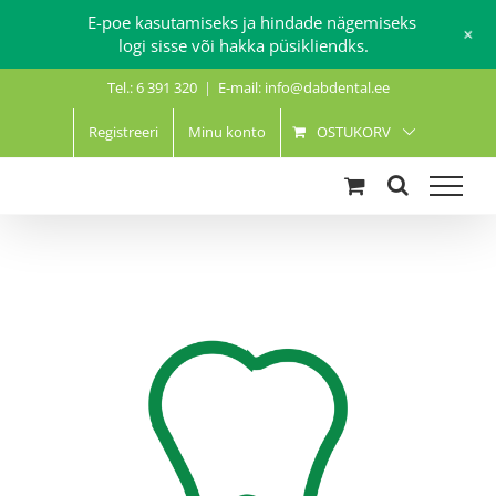
E-poe kasutamiseks ja hindade nägemiseks
+
logi sisse või hakka püsikliendks.
Skip
Tel.: 6 391 320
|
E-mail: info@dabdental.ee
to
content
Registreeri
Minu konto
OSTUKORV