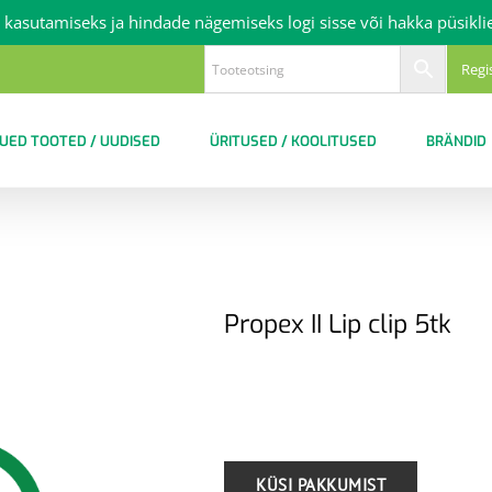
 kasutamiseks ja hindade nägemiseks logi sisse või hakka püsikli
Regi
UED TOOTED / UUDISED
ÜRITUSED / KOOLITUSED
BRÄNDID
Propex II Lip clip 5tk
.