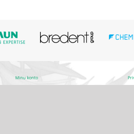
Minu konto
Pr
Ettevõttest
Kä
Kontakt