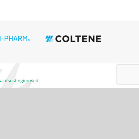
ivaatsustingimused
itumiskoodeks