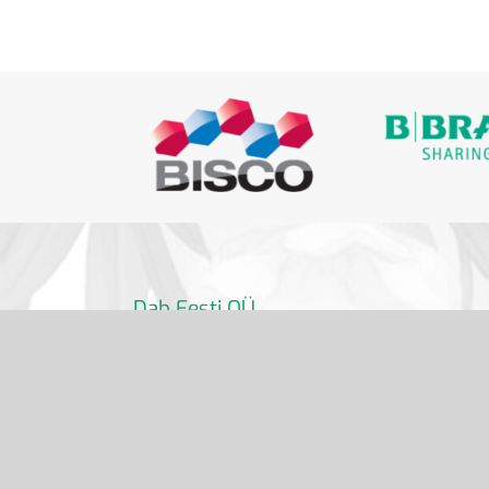
Dab Eesti OÜ
info@dabdental.ee
6 391 320