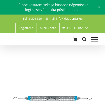
E-poe kasutamiseks ja hindade nägemiseks
+
logi sisse või hakka püsikliendks.
Skip
Tel.: 6 391 320
|
E-mail: info@dabdental.ee
to
content
Registreeri
Minu konto
OSTUKORV