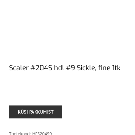
Scaler #204S hdl #9 Sickle, fine 1tk
.
Tootekood:
HFS204S9