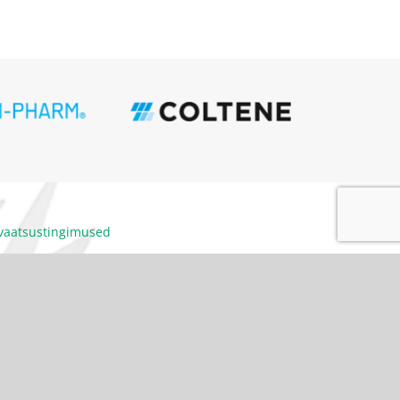
ivaatsustingimused
itumiskoodeks