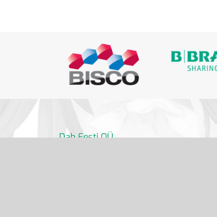
Dab Eesti OÜ
info@dabdental.ee
6 391 320