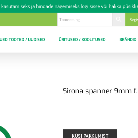
 kasutamiseks ja hindade nägemiseks logi sisse või hakka püsikli
Regi
UED TOOTED / UUDISED
ÜRITUSED / KOOLITUSED
BRÄNDID
Sirona spanner 9mm f. 
.