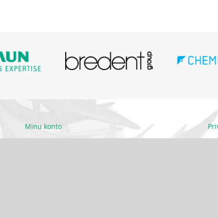
Minu konto
Pr
Ettevõttest
Kä
Kontakt