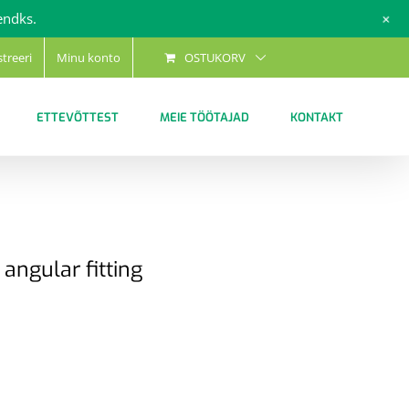
+
endks.
streeri
Minu konto
OSTUKORV
ETTEVÕTTEST
MEIE TÖÖTAJAD
KONTAKT
angular fitting