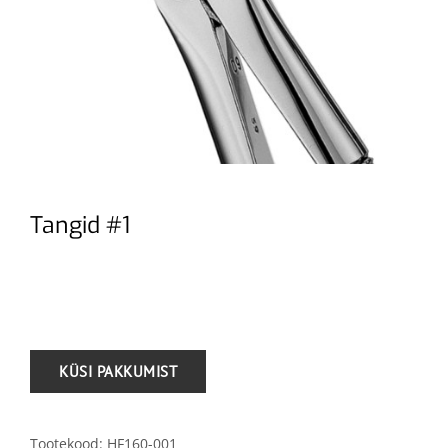
Tangid #1
.
Tootekood:
HF160-001