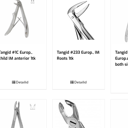
Tangid #1C Europ.,
Tangid #233 Europ., IM
Tangid
child IM anterior 1tk
Roots 1tk
Europ.
both si
.
.
Detailid
Detailid