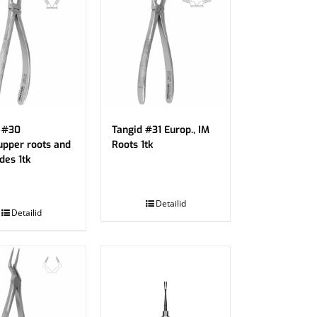
 #30
Tangid #31 Europ., IM
upper roots and
Roots 1tk
des 1tk
.
Detailid
Detailid