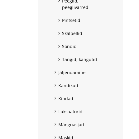
Peeglid,
peeglivarred
Pintsetid
Skalpellid
Sondid
Tangid, kangutid
Jäljendamine
Kandikud
Kindad
Luksaatorid
Mänguasjad
Maskid