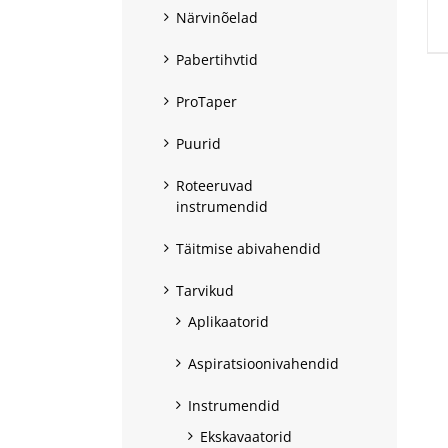
Närvinõelad
Pabertihvtid
ProTaper
Puurid
Roteeruvad
instrumendid
Täitmise abivahendid
Tarvikud
Aplikaatorid
Aspiratsioonivahendid
Instrumendid
Ekskavaatorid