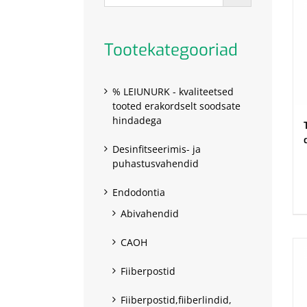
Tootekategooriad
% LEIUNURK - kvaliteetsed
tooted erakordselt soodsate
hindadega
Desinfitseerimis- ja
puhastusvahendid
.
Endodontia
Abivahendid
CAOH
Fiiberpostid
Fiiberpostid,fiiberlindid,