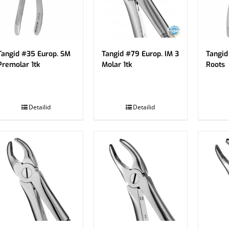
Tangid #35 Europ. SM
Tangid #79 Europ. IM 3
Tangid
Premolar 1tk
Molar 1tk
Roots
.
.
Detailid
Detailid