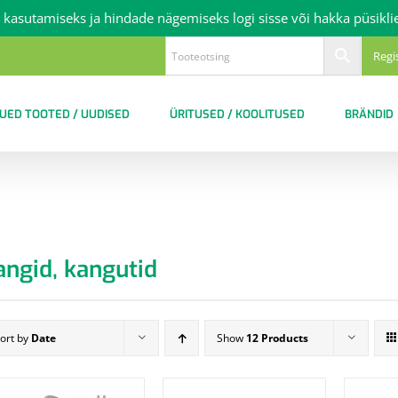
 kasutamiseks ja hindade nägemiseks logi sisse või hakka püsikli
Regi
UED TOOTED / UUDISED
ÜRITUSED / KOOLITUSED
BRÄNDID
angid, kangutid
ort by
Date
Show
12 Products