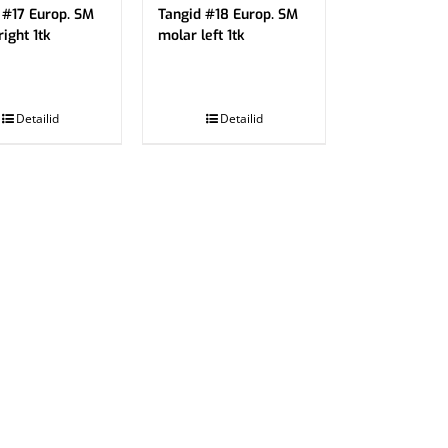
 #17 Europ. SM
Tangid #18 Europ. SM
ight 1tk
molar left 1tk
.
Detailid
Detailid