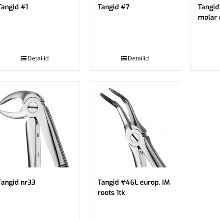
Tangid #1
Tangid #7
Tangid
molar r
.
.
Detailid
Detailid
Tangid nr33
Tangid #46L europ. IM
roots 1tk
.