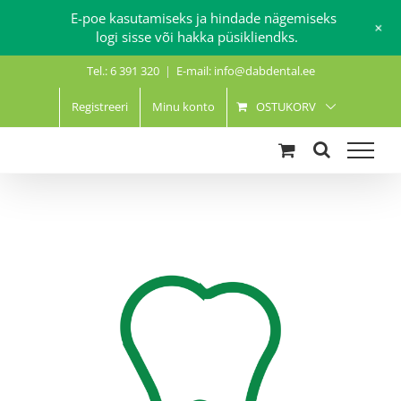
E-poe kasutamiseks ja hindade nägemiseks
+
logi sisse või hakka püsikliendks.
Skip
Tel.: 6 391 320
|
E-mail: info@dabdental.ee
to
content
Registreeri
Minu konto
OSTUKORV