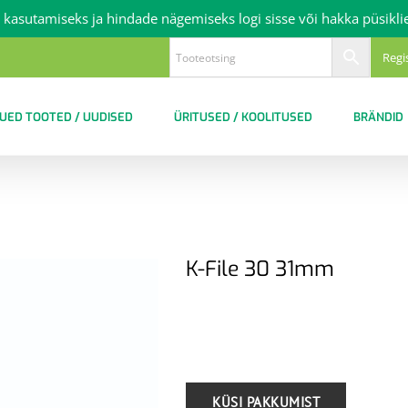
 kasutamiseks ja hindade nägemiseks logi sisse või hakka püsikli
Regi
UED TOOTED / UUDISED
ÜRITUSED / KOOLITUSED
BRÄNDID
K-File 30 31mm
.