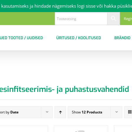
 kasutamiseks ja hindade nägemiseks logi sisse või hakka püsikli
Regi
UED TOOTED / UUDISED
ÜRITUSED / KOOLITUSED
BRÄNDID
esinfitseerimis- ja puhastusvahendid
ort by
Date
Show
12 Products