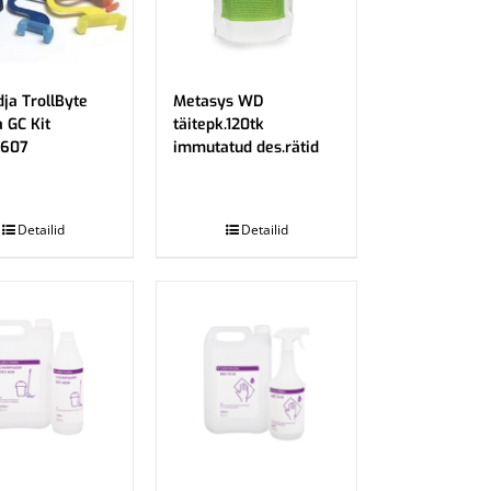
dja TrollByte
Metasys WD
 GC Kit
täitepk.120tk
2607
immutatud des.rätid
.
Detailid
Detailid