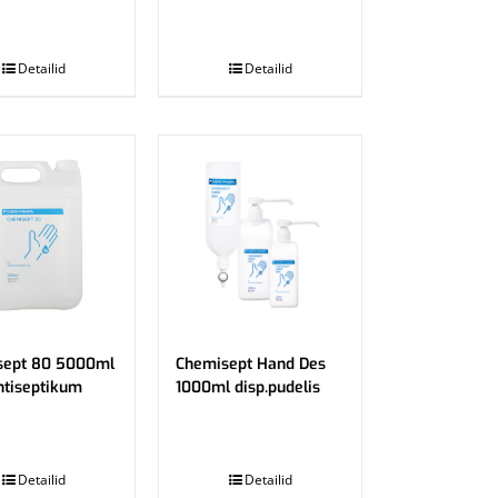
.
Detailid
Detailid
sept 80 5000ml
Chemisept Hand Des
ntiseptikum
1000ml disp.pudelis
.
Detailid
Detailid