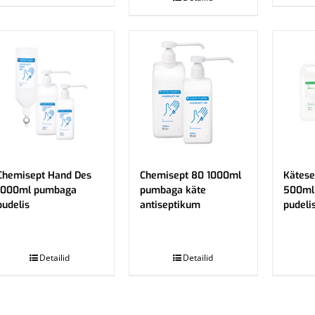
Chemisept Hand Des
Chemisept 80 1000ml
Kätese
1000ml pumbaga
pumbaga käte
500ml
pudelis
antiseptikum
pudeli
.
.
Detailid
Detailid