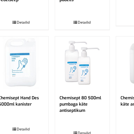
.
.
Detailid
Detailid
Chemisept Hand Des
Chemisept 80 500ml
Chemi
5000ml kanister
pumbaga käte
käte a
antiseptikum
.
.
Detailid
Detailid