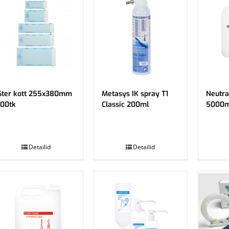
Ster kott 255x380mm
Metasys IK spray T1
Neutra
100tk
Classic 200ml
5000m
.
.
Detailid
Detailid