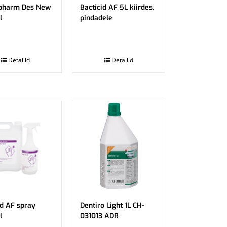
pharm Des New
Bacticid AF 5L kiirdes.
l
pindadele
.
Detailid
Detailid
id AF spray
Dentiro Light 1L CH-
l
031013 ADR