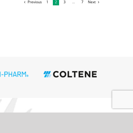
Previous
1
2
3
…
7
Next
ivaatsustingimused
itumiskoodeks