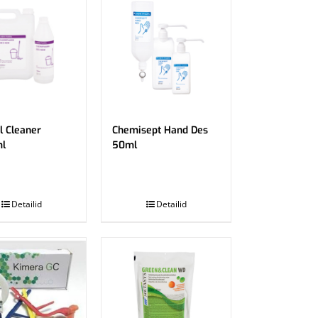
l Cleaner
Chemisept Hand Des
l
50ml
.
Detailid
Detailid