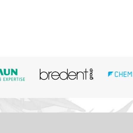
Minu konto
Pr
Ettevõttest
Kä
Kontakt