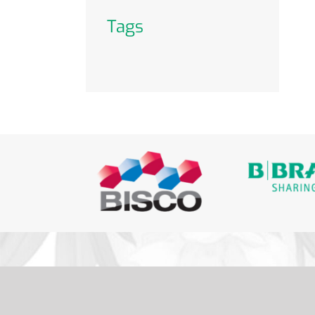
Tags
Dab Eesti OÜ
info@dabdental.ee
6 391 320