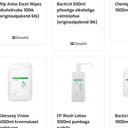
Wip Anios Excel Wipes
Bacticid 500ml
Chemi
alkoholivaba 100tk
pihustiga alkoholiga
1000m
(originaalpakend 6tk)
valmislahus
(originaalpakend 3tk)
.
.
Detailid
Detailid
Käteseep Vision
CP Wash Lotion
Bactic
5000ml kreemalusel
1000ml pumbaga
1000m
vedelseep
pudelis