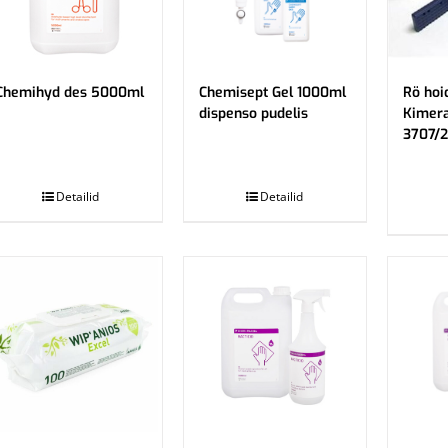
Chemihyd des 5000ml
Chemisept Gel 1000ml
Rö hoi
dispenso pudelis
Kimera
3707/
.
.
Detailid
Detailid