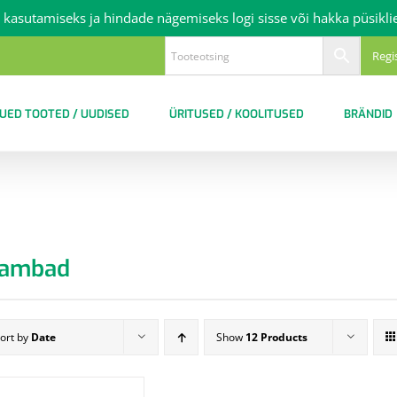
 kasutamiseks ja hindade nägemiseks logi sisse või hakka püsikli
Regi
UED TOOTED / UUDISED
ÜRITUSED / KOOLITUSED
BRÄNDID
ambad
ort by
Date
Show
12 Products