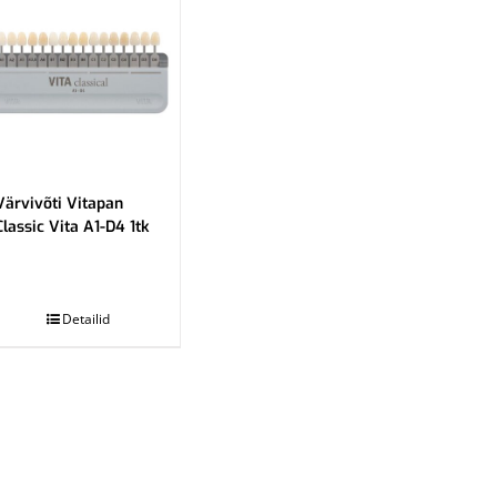
Värvivõti Vitapan
Classic Vita A1-D4 1tk
Detailid