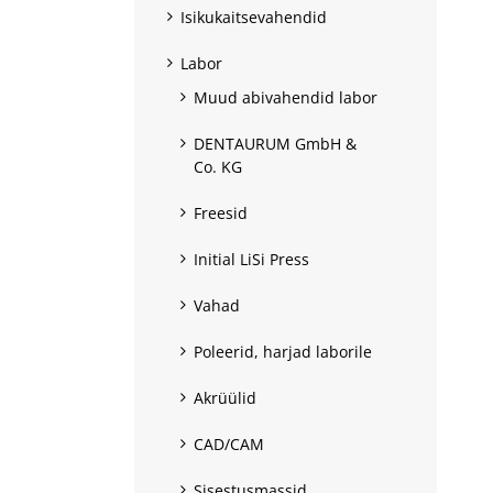
Isikukaitsevahendid
Labor
Muud abivahendid labor
DENTAURUM GmbH &
Co. KG
Freesid
Initial LiSi Press
Vahad
Poleerid, harjad laborile
Akrüülid
CAD/CAM
Sisestusmassid