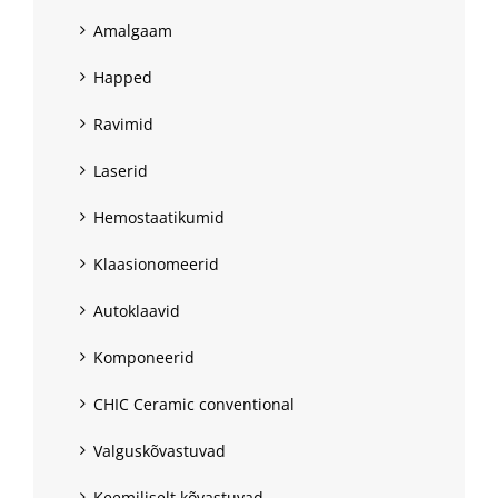
Amalgaam
Happed
Ravimid
Laserid
Hemostaatikumid
Klaasionomeerid
Autoklaavid
Komponeerid
CHIC Ceramic conventional
Valguskõvastuvad
Keemiliselt kõvastuvad