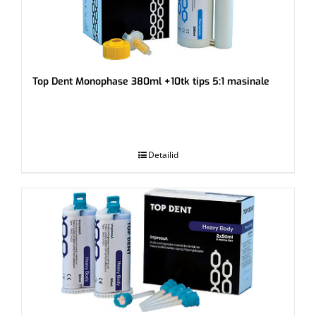
Top Dent Monophase 380ml +10tk tips 5:1 masinale
.
Detailid