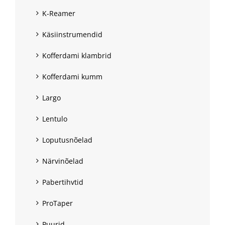
K-Reamer
Käsiinstrumendid
Kofferdami klambrid
Kofferdami kumm
Largo
Lentulo
Loputusnõelad
Närvinõelad
Pabertihvtid
ProTaper
Puurid