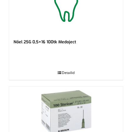
Nõel 25G 0,5×16 100tk Medoject
.
Detailid