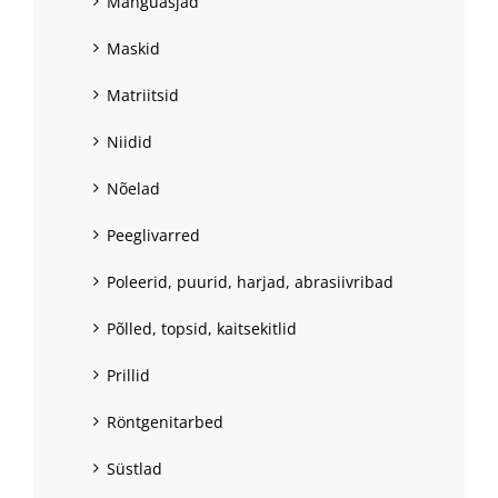
Mänguasjad
Maskid
Matriitsid
Niidid
Nõelad
Peeglivarred
Poleerid, puurid, harjad, abrasiivribad
Põlled, topsid, kaitsekitlid
Prillid
Röntgenitarbed
Süstlad