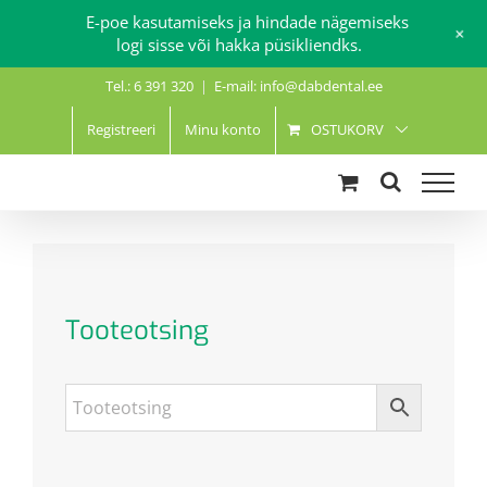
E-poe kasutamiseks ja hindade nägemiseks
+
logi sisse või hakka püsikliendks.
Skip
Tel.: 6 391 320
|
E-mail: info@dabdental.ee
to
content
Registreeri
Minu konto
OSTUKORV
Tooteotsing