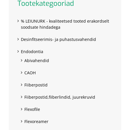
Tootekategooriad
% LEIUNURK - kvaliteetsed tooted erakordselt
soodsate hindadega
Desinfitseerimis- ja puhastusvahendid
Endodontia
Abivahendid
CAOH
Fiiberpostid
Fiiberpostid,fiiberlindid, juurekruvid
Flexofile
Flexoreamer