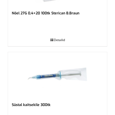
Nõel 27G 0,4×20 100tk Sterican B.Braun
.
Detailid
Süstal kaitsekile 300tk