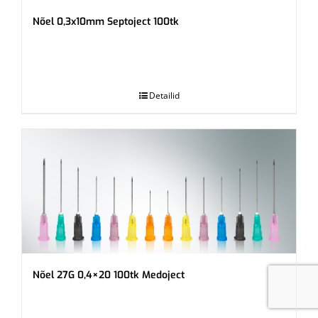
Nõel 0,3x10mm Septoject 100tk
.
Detailid
Nõel 27G 0,4×20 100tk Medoject