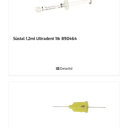
Süstal 1,2ml Ultradent 1tk 890464
.
Detailid