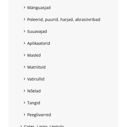
Mänguasjad
Poleerid, puurid, harjad, abrasiivribad
Suuavajad
Aplikaatorid
Maskid
Matriitsid
Vatirullid
Nõelad
Tangid
Peeglivarred
Gates, Largo, Lentulo