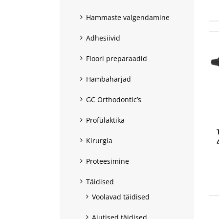
Hammaste valgendamine
Adhesiivid
Floori preparaadid
Hambaharjad
GC Orthodontic’s
Profülaktika
Kirurgia
Proteesimine
.
Täidised
Voolavad täidised
Ajutised täidised