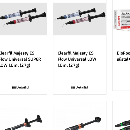
Clearfil Majesty ES
Clearfil Majesty ES
BioRoo
Flow Universal SUPER
Flow Universal LOW
süstal
LOW 1,5ml (2,7g)
1,5ml (2,7g)
.
.
Detailid
Detailid