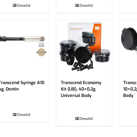
Detailid
Detailid
Transcend Syringe A1D
Transcend Economy
Transc
4g, Dentin
Kit (UB), 40×0,2g
10×0,2
Universal Body
Body
.
.
Detailid
Detailid