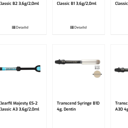
Classic B2 3,6g/2,0ml
Classic B1 3,6g/2,0ml
Classi
.
.
Detailid
Detailid
Clearfil Majesty ES-2
Transcend Syringe B1D
Transc
Classic A3 3,6g/2,0ml
4g, Dentin
A3D 4g
.
.