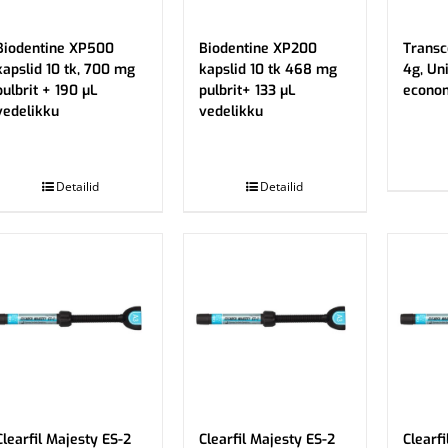
Biodentine XP500
Biodentine XP200
Transc
kapslid 10 tk, 700 mg
kapslid 10 tk 468 mg
4g, Un
pulbrit + 190 µL
pulbrit+ 133 µL
econom
vedelikku
vedelikku
.
.
Detailid
Detailid
Clearfil Majesty ES-2
Clearfil Majesty ES-2
Clearfi