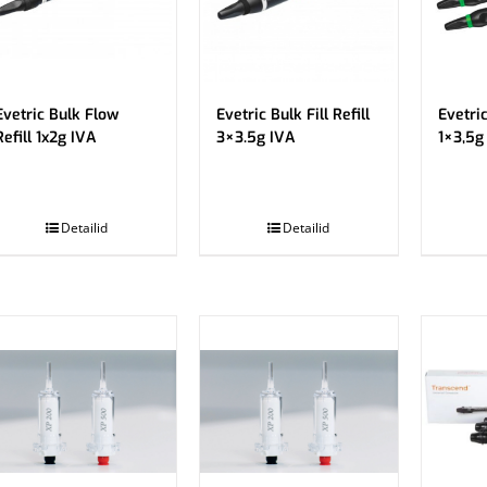
Evetric Bulk Flow
Evetric Bulk Fill Refill
Evetric
Refill 1x2g IVA
3×3.5g IVA
1×3,5g
.
.
Detailid
Detailid