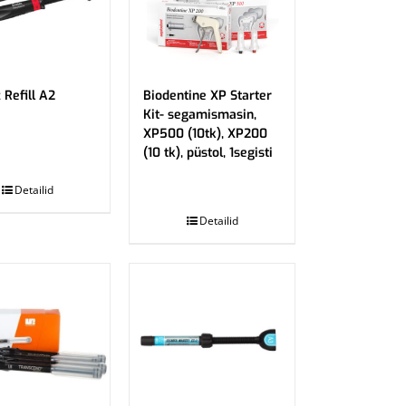
 Refill A2
Biodentine XP Starter
Kit- segamismasin,
XP500 (10tk), XP200
(10 tk), püstol, 1segisti
.
Detailid
Detailid