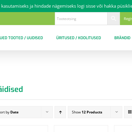
 kasutamiseks ja hindade nägemiseks logi sisse või hakka püsikli
Regi
UED TOOTED / UUDISED
ÜRITUSED / KOOLITUSED
BRÄNDID
äidised
ort by
Date
Show
12 Products