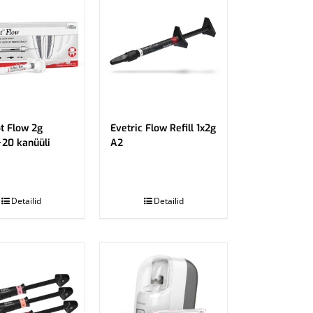
t Flow 2g
Evetric Flow Refill 1x2g
+20 kanüüli
A2
.
Detailid
Detailid