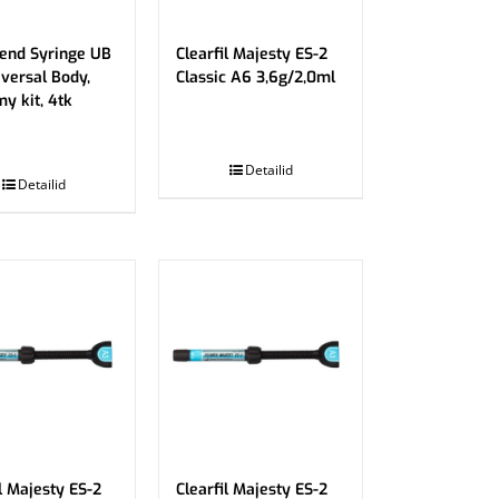
end Syringe UB
Clearfil Majesty ES-2
iversal Body,
Classic A6 3,6g/2,0ml
y kit, 4tk
.
Detailid
Detailid
l Majesty ES-2
Clearfil Majesty ES-2