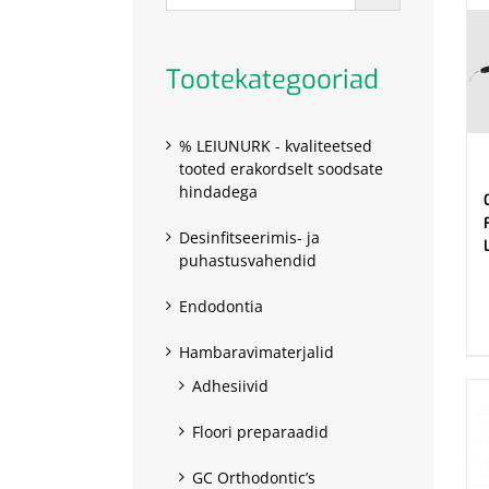
Tootekategooriad
% LEIUNURK - kvaliteetsed
tooted erakordselt soodsate
hindadega
Desinfitseerimis- ja
puhastusvahendid
.
Endodontia
Hambaravimaterjalid
Adhesiivid
Floori preparaadid
GC Orthodontic’s