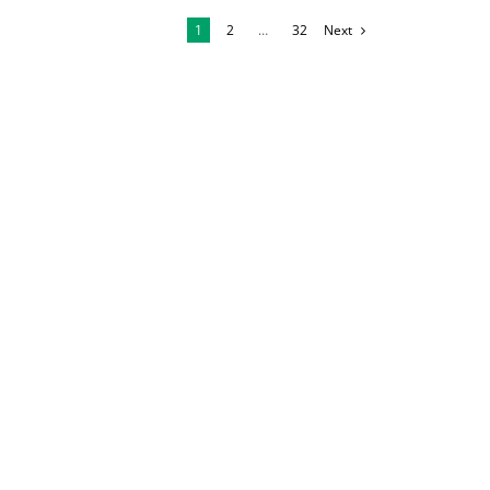
1
2
…
32
Next