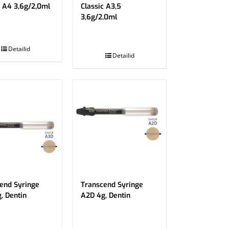
c A4 3,6g/2,0ml
Classic A3,5
3,6g/2,0ml
.
Detailid
Detailid
end Syringe
Transcend Syringe
, Dentin
A2D 4g, Dentin
.