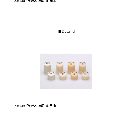
e.max Press MO 3 5tk
.
Detailid
e.max Press MO 4 5tk
.