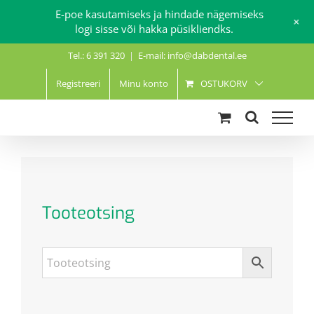
E-poe kasutamiseks ja hindade nägemiseks
+
logi sisse või hakka püsikliendks.
Skip
Tel.: 6 391 320
|
E-mail: info@dabdental.ee
to
content
Registreeri
Minu konto
OSTUKORV
Tooteotsing