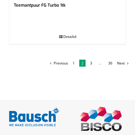
Teemantpuur FG Turbo 1tk
.
Detailid
Previous
1
2
3
…
36
Next