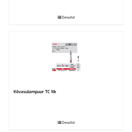
.
Detailid
Kõvasulampuur TC 1tk
.
Detailid