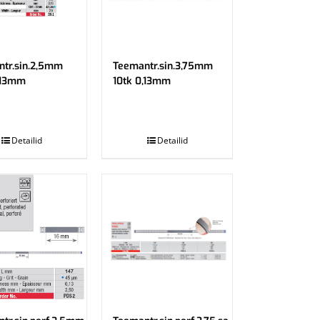
tr.sin.2,5mm
Teemantr.sin.3,75mm
,13mm
10tk 0,13mm
.
Detailid
Detailid