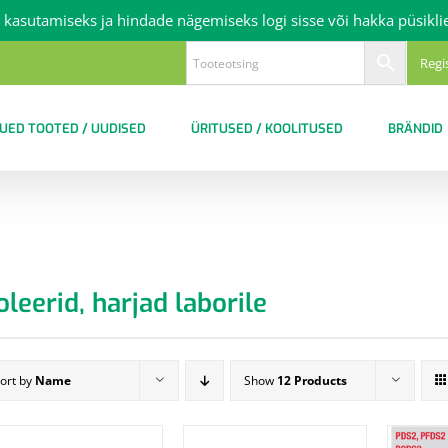
 kasutamiseks ja hindade nägemiseks logi sisse või hakka püsikli
Regi
UED TOOTED / UUDISED
ÜRITUSED / KOOLITUSED
BRÄNDID
oleerid, harjad laborile
ort by
Name
Show
12 Products