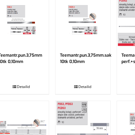
Teemantr.pun.3,75mm
Teemantr.pun.3,75mm.sak
Teeman
10tk 0,10mm
10tk 0,10mm
perf.+
.
.
Detailid
Detailid