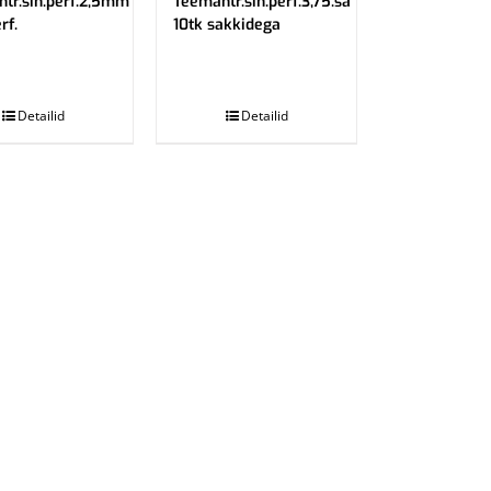
tr.sin.perf.2,5mm
Teemantr.sin.perf.3,75.sa
rf.
10tk sakkidega
.
Detailid
Detailid