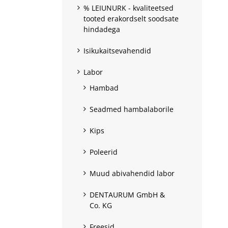
% LEIUNURK - kvaliteetsed
tooted erakordselt soodsate
hindadega
Isikukaitsevahendid
Labor
Hambad
Seadmed hambalaborile
Kips
Poleerid
Muud abivahendid labor
DENTAURUM GmbH &
Co. KG
Freesid