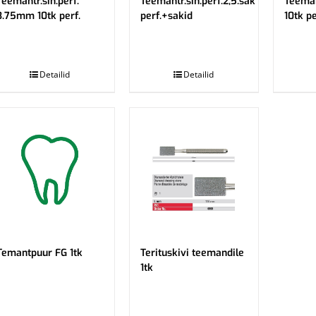
Teemantr.sin.perf.
Teemantr.sin.perf.2,5.sak
Teeman
3.75mm 10tk perf.
perf.+sakid
10tk pe
.
.
Detailid
Detailid
Temantpuur FG 1tk
Terituskivi teemandile
1tk
.