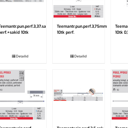
Teemantr.pun.perf.3,37.sa
Teemantr.pun.perf.3,75mm
Teeman
perf.+sakid 10tk
10tk perf.
10tk 0
.
.
Detailid
Detailid