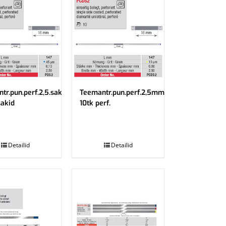
tr.pun.perf.2,5.sak
Teemantr.pun.perf.2,5mm
sakid
10tk perf.
.
Detailid
Detailid