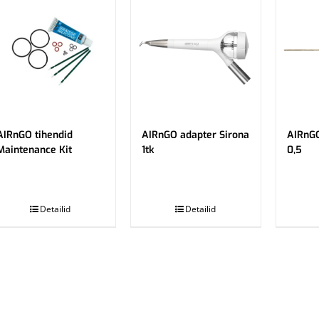
AIRnGO tihendid
AIRnGO adapter Sirona
AIRnG
Maintenance Kit
1tk
0,5
.
.
Detailid
Detailid