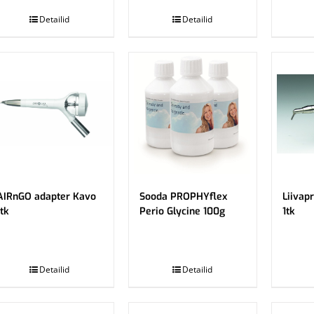
Detailid
Detailid
AIRnGO adapter Kavo
Sooda PROPHYflex
Liivap
1tk
Perio Glycine 100g
1tk
.
.
Detailid
Detailid