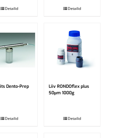
Detailid
Detailid
rits Dento-Prep
Liiv RONDOflex plus
50μm 1000g
.
Detailid
Detailid