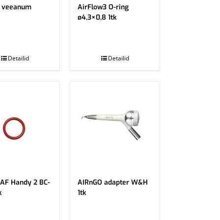
n veeanum
AirFlow3 O-ring
ø4,3×0,8 1tk
.
Detailid
Detailid
 AF Handy 2 BC-
AIRnGO adapter W&H
k
1tk
.