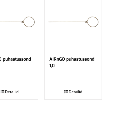
O puhastussond
AIRnGO puhastussond
1,0
.
Detailid
Detailid