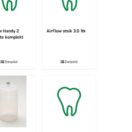
w Handy 2
AirFlow otsik 3.0 1tk
ite komplekt
.
Detailid
Detailid