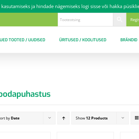
 kasutamiseks ja hindade nägemiseks logi sisse või hakka püsikli
Regi
UED TOOTED / UUDISED
ÜRITUSED / KOOLITUSED
BRÄNDID
oodapuhastus
ort by
Date
Show
12 Products