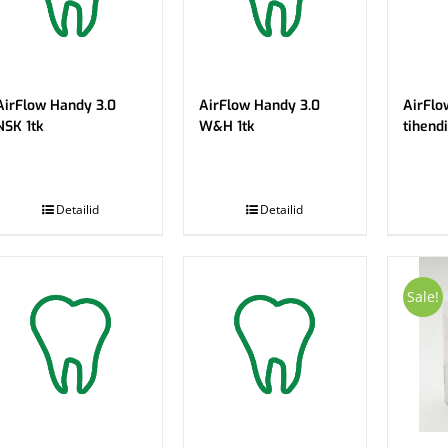
AirFlow Handy 3.0
AirFlow Handy 3.0
AirFlo
NSK 1tk
W&H 1tk
tihend
.
.
Detailid
Detailid
Sale!