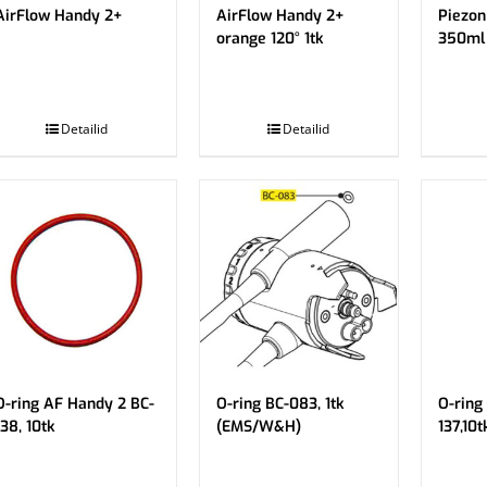
AirFlow Handy 2+
AirFlow Handy 2+
Piezo
orange 120° 1tk
350ml
.
.
Detailid
Detailid
O-ring AF Handy 2 BC-
O-ring BC-083, 1tk
O-ring
138, 10tk
(EMS/W&H)
137,10t
.
.