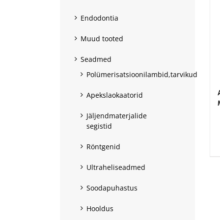
Endodontia
Muud tooted
Seadmed
Polümerisatsioonilambid,tarvikud
Apekslaokaatorid
Jäljendmaterjalide
.
segistid
Röntgenid
Ultraheliseadmed
Soodapuhastus
Hooldus