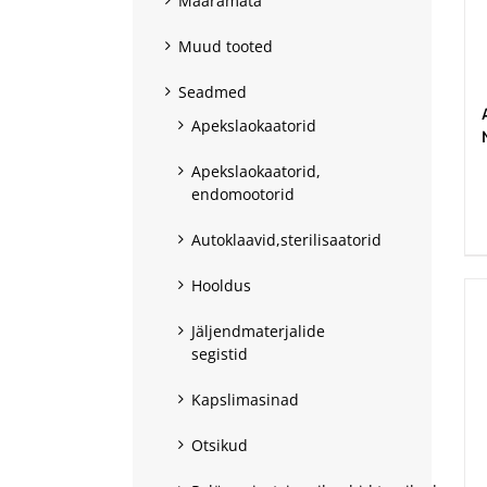
Määramata
Muud tooted
Seadmed
Apekslaokaatorid
Apekslaokaatorid,
.
endomootorid
Autoklaavid,sterilisaatorid
Hooldus
Jäljendmaterjalide
segistid
Kapslimasinad
Otsikud