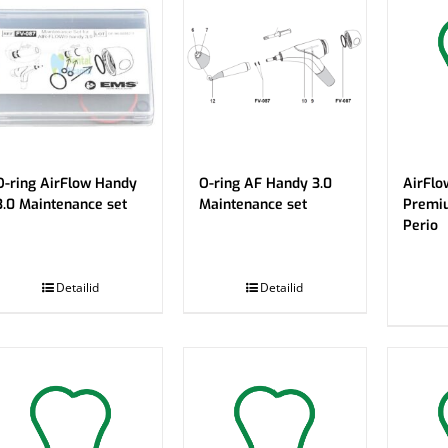
O-ring AirFlow Handy
O-ring AF Handy 3.0
AirFlo
3.0 Maintenance set
Maintenance set
Premi
Perio
.
.
Detailid
Detailid