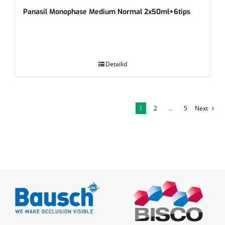
Panasil Monophase Medium Normal 2x50ml+6tips
.
Detailid
1
2
…
5
Next