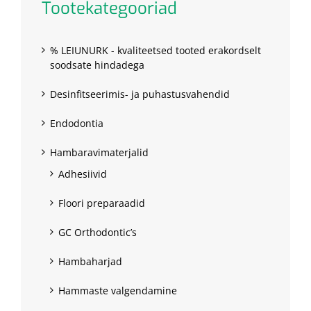
Tootekategooriad
% LEIUNURK - kvaliteetsed tooted erakordselt
soodsate hindadega
Desinfitseerimis- ja puhastusvahendid
Endodontia
Hambaravimaterjalid
Adhesiivid
Floori preparaadid
GC Orthodontic’s
Hambaharjad
Hammaste valgendamine