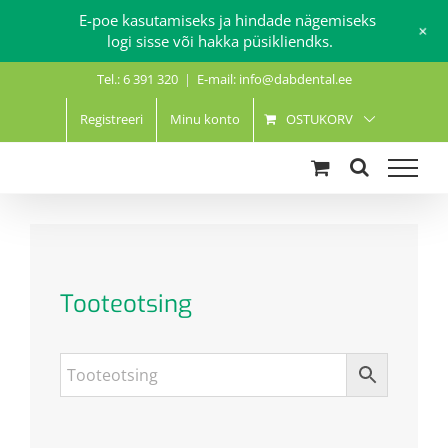
E-poe kasutamiseks ja hindade nägemiseks
+
logi sisse või hakka püsikliendks.
Skip
Tel.: 6 391 320
|
E-mail: info@dabdental.ee
to
content
Registreeri
Minu konto
OSTUKORV
Tooteotsing