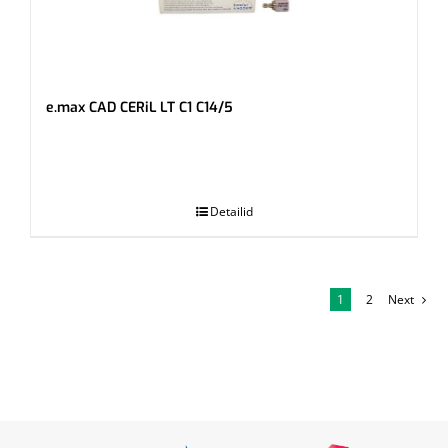
e.max CAD CERiL LT C1 C14/5
.
Detailid
1
2
Next