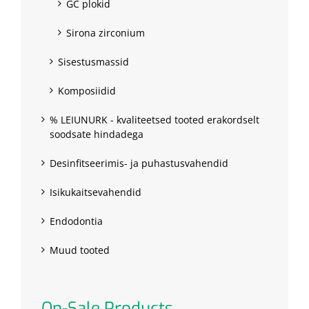
GC plokid
Sirona zirconium
Sisestusmassid
Komposiidid
% LEIUNURK - kvaliteetsed tooted erakordselt
soodsate hindadega
Desinfitseerimis- ja puhastusvahendid
Isikukaitsevahendid
Endodontia
Muud tooted
On-Sale Products