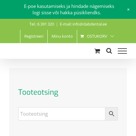
E-poe kasutamiseks ja hindade nägemiseks
+
logi sisse või hakka püsikliendks.
Skip
Tel.: 6 391 320
|
E-mail: info@dabdental.ee
to
content
Registreeri
Minu konto
OSTUKORV
Tooteotsing