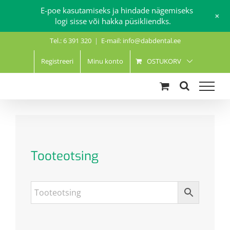
E-poe kasutamiseks ja hindade nägemiseks
+
logi sisse või hakka püsikliendks.
Skip
Tel.: 6 391 320
|
E-mail: info@dabdental.ee
to
content
Registreeri
Minu konto
OSTUKORV
Tooteotsing