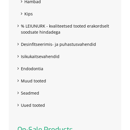
Hambad
Kips
% LEIUNURK - kvaliteetsed tooted erakordselt
soodsate hindadega
Desinfitseerimis- ja puhastusvahendid
Isikukaitsevahendid
Endodontia
Muud tooted
Seadmed
Uued tooted
On-Sale Products