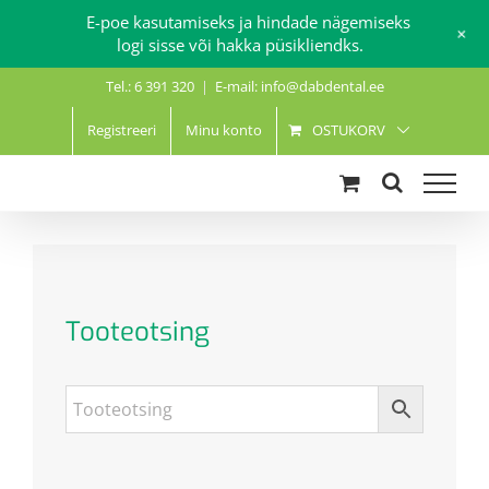
E-poe kasutamiseks ja hindade nägemiseks
+
logi sisse või hakka püsikliendks.
Skip
Tel.: 6 391 320
|
E-mail: info@dabdental.ee
to
content
Registreeri
Minu konto
OSTUKORV
Tooteotsing