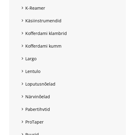
K-Reamer
Käsiinstrumendid
Kofferdami klambrid
Kofferdami kumm
Largo
Lentulo
Loputusnõelad
Närvinõelad
Pabertihvtid
ProTaper
Puurid