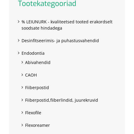
Tootekategooriad
% LEIUNURK - kvaliteetsed tooted erakordselt
soodsate hindadega
Desinfitseerimis- ja puhastusvahendid
Endodontia
Abivahendid
CAOH
Fiiberpostid
Fiiberpostid,fiiberlindid, juurekruvid
Flexofile
Flexoreamer