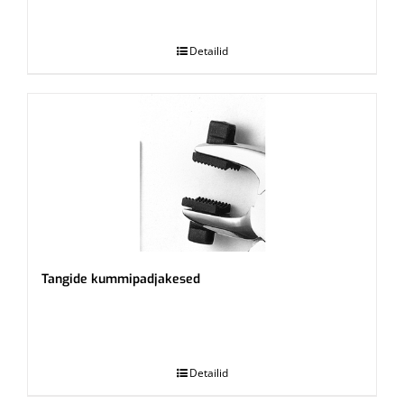
.
Detailid
Tangide kummipadjakesed
.
Detailid