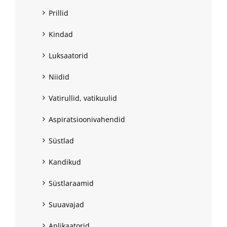
Prillid
Kindad
Luksaatorid
Niidid
Vatirullid, vatikuulid
Aspiratsioonivahendid
Süstlad
Kandikud
Süstlaraamid
Suuavajad
Aplikaatorid