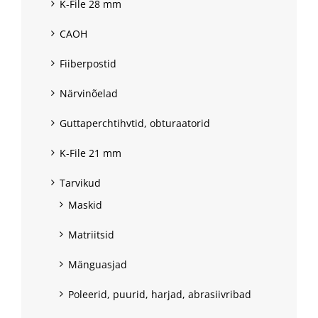
K-File 28 mm
CAOH
Fiiberpostid
Närvinõelad
Guttaperchtihvtid, obturaatorid
K-File 21 mm
Tarvikud
Maskid
Matriitsid
Mänguasjad
Poleerid, puurid, harjad, abrasiivribad